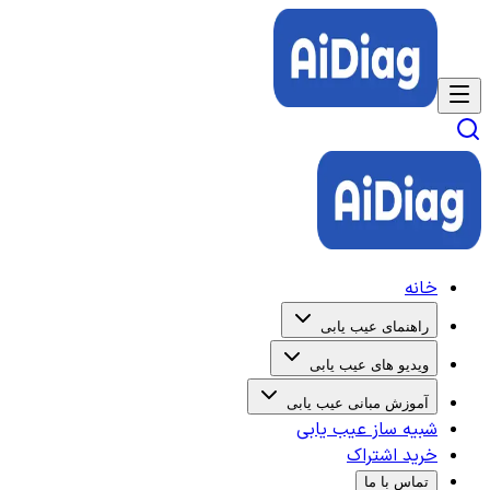
خانه
راهنمای عیب یابی
ویدیو های عیب یابی
آموزش مبانی عیب یابی
شبیه ساز عیب یابی
خرید اشتراک
تماس با ما