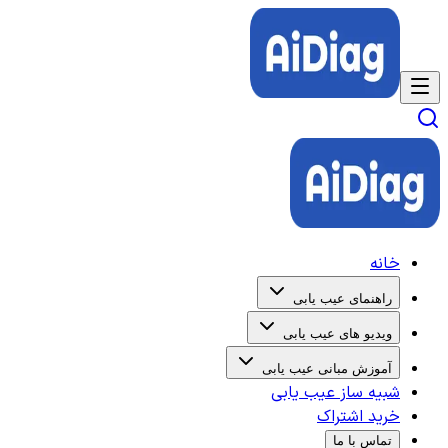
خانه
راهنمای عیب یابی
ویدیو های عیب یابی
آموزش مبانی عیب یابی
شبیه ساز عیب یابی
خرید اشتراک
تماس با ما