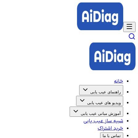
خانه
راهنمای عیب یابی
ویدیو های عیب یابی
آموزش مبانی عیب یابی
شبیه ساز عیب یابی
خرید اشتراک
تماس با ما