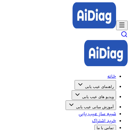
خانه
راهنمای عیب یابی
ویدیو های عیب یابی
آموزش مبانی عیب یابی
شبیه ساز عیب یابی
خرید اشتراک
تماس با ما