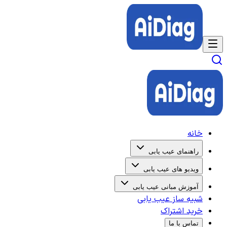
خانه
راهنمای عیب یابی
ویدیو های عیب یابی
آموزش مبانی عیب یابی
شبیه ساز عیب یابی
خرید اشتراک
تماس با ما