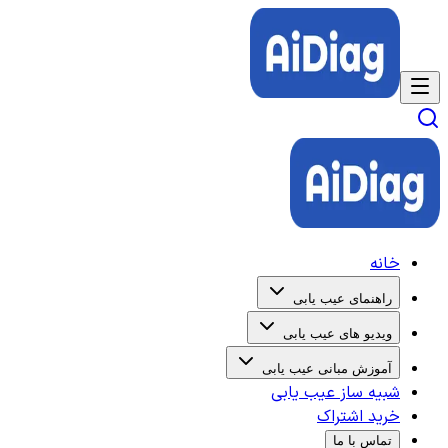
خانه
راهنمای عیب یابی
ویدیو های عیب یابی
آموزش مبانی عیب یابی
شبیه ساز عیب یابی
خرید اشتراک
تماس با ما