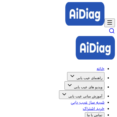
خانه
راهنمای عیب یابی
ویدیو های عیب یابی
آموزش مبانی عیب یابی
شبیه ساز عیب یابی
خرید اشتراک
تماس با ما