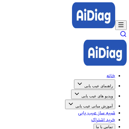
خانه
راهنمای عیب یابی
ویدیو های عیب یابی
آموزش مبانی عیب یابی
شبیه ساز عیب یابی
خرید اشتراک
تماس با ما