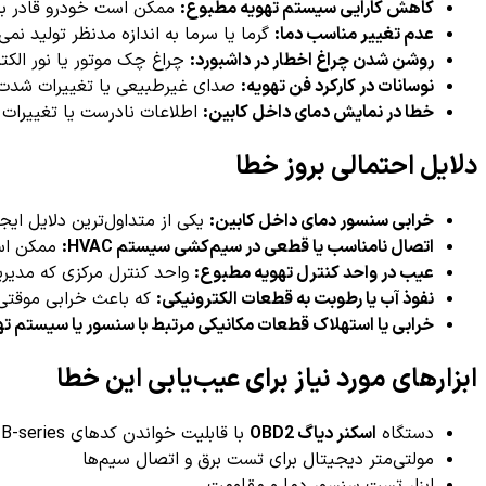
کاهش کارایی سیستم تهویه مطبوع:
ممکن است خودرو قادر به
عدم تغییر مناسب دما:
گرما یا سرما به اندازه مدنظر تولید نمی
روشن شدن چراغ اخطار در داشبورد:
چراغ چک موتور یا نور الک
نوسانات در کارکرد فن تهویه:
صدای غیرطبیعی یا تغییرات شدت ب
خطا در نمایش دمای داخل کابین:
اطلاعات نادرست یا تغییرات
دلایل احتمالی بروز خطا
خرابی سنسور دمای داخل کابین:
یکی از متداول‌ترین دلایل ایج
اتصال نامناسب یا قطعی در سیم‌کشی سیستم HVAC:
ممکن است
عیب در واحد کنترل تهویه مطبوع:
واحد کنترل مرکزی که مدیری
نفوذ آب یا رطوبت به قطعات الکترونیکی:
که باعث خرابی موقتی 
خرابی یا استهلاک قطعات مکانیکی مرتبط با سنسور یا سیستم ته
ابزارهای مورد نیاز برای عیب‌یابی این خطا
دستگاه
اسکنر دیاگ OBD2
با قابلیت خواندن کدهای B-series
مولتی‌متر دیجیتال برای تست برق و اتصال سیم‌ها
ابزار تست سنسور دما و مقاومت