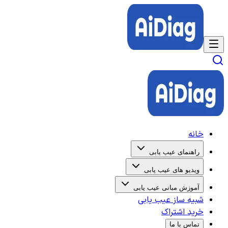
خانه
راهنمای عیب یابی
ویدیو های عیب یابی
آموزش مبانی عیب یابی
شبیه ساز عیب یابی
خرید اشتراک
تماس با ما