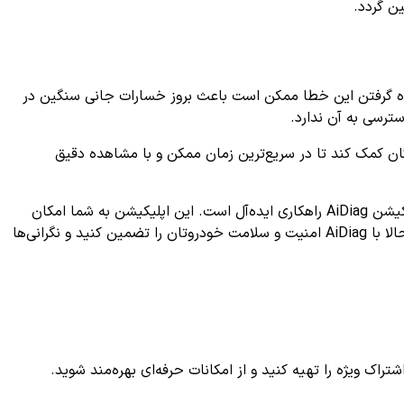
ن گردد.
خودرو است. نادیده گرفتن این خطا ممکن است باعث بروز خسارات جانی سنگین در
ترسی به آن ندارد.
رهای مرتبط با OBD2 و دیوایس‌های اسکنر، می‌تواند به رانندگان کمک کند تا در سریع‌ترین زمان ممکن و با مشاهده دقیق
برای کسانی که به دنبال راهی ساده و سریع برای بررسی و عیب یابی خطای خودرو خود هستند، استفاده از ابزارهای هوشمندی همچون اپلیکیشن AiDiag راهکاری ایده‌آل است. این اپلیکیشن به شما امکان
می‌دهد به‌صورت رایگان و بدون پیچیدگی‌های فنی، روند عیب‌یابی کد خطاهای خودرو از جمله کد B1346 را مشاهده و دنبال کنید. همین حالا با AiDiag امنیت و سلامت خودروتان را تضمین کنید و نگرانی‌ها
ک ویژه را تهیه کنید و از امکانات حرفه‌ای بهره‌مند شوید.