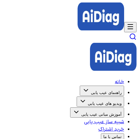
خانه
راهنمای عیب یابی
ویدیو های عیب یابی
آموزش مبانی عیب یابی
شبیه ساز عیب یابی
خرید اشتراک
تماس با ما