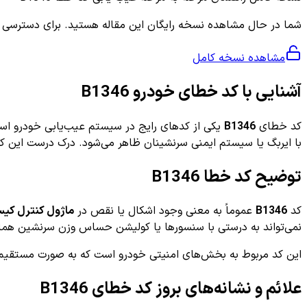
شما در حال مشاهده نسخه رایگان این مقاله هستید. برای دسترسی به ر
مشاهده نسخه کامل
آشنایی با کد خطای خودرو B1346
کد خطای
B1346
یکی از کدهای رایج در سیستم عیب‌یابی خودرو است
با ایربگ یا سیستم ایمنی سرنشینان ظاهر می‌شود. درک درست این کد 
توضیح کد خطا B1346
کد
B1346
عموماً به معنی وجود اشکال یا نقص در
ماژول کنترل کیسه هوای
نمی‌تواند به درستی با سنسورها یا کولیشن حساس وزن سرنشین هماه
این کد مربوط به بخش‌های امنیتی خودرو است که به صورت مستقیم ب
علائم و نشانه‌های بروز کد خطای B1346