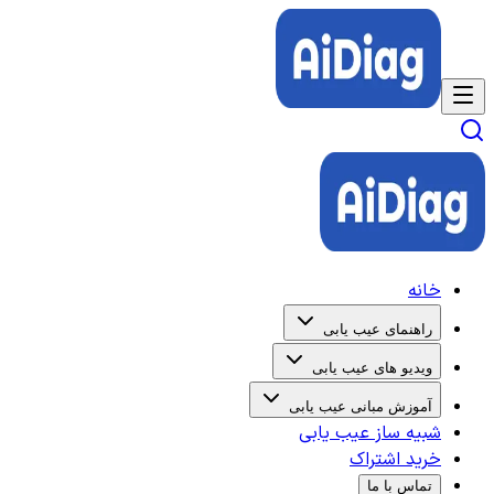
خانه
راهنمای عیب یابی
ویدیو های عیب یابی
آموزش مبانی عیب یابی
شبیه ساز عیب یابی
خرید اشتراک
تماس با ما