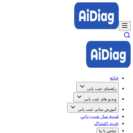
خانه
راهنمای عیب یابی
ویدیو های عیب یابی
آموزش مبانی عیب یابی
شبیه ساز عیب یابی
خرید اشتراک
تماس با ما