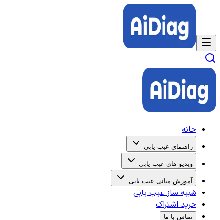
خانه
راهنمای عیب یابی
ویدیو های عیب یابی
آموزش مبانی عیب یابی
شبیه ساز عیب یابی
خرید اشتراک
تماس با ما