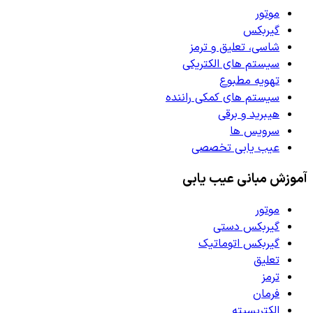
موتور
گیربکس
شاسی، تعلیق و ترمز
سیستم های الکتریکی
تهویه مطبوع
سیستم های کمکی راننده
هیبرید و برقی
سرویس ها
عیب یابی تخصصی
آموزش مبانی عیب یابی
موتور
گیربکس دستی
گیربکس اتوماتیک
تعلیق
ترمز
فرمان
الکتریسیته