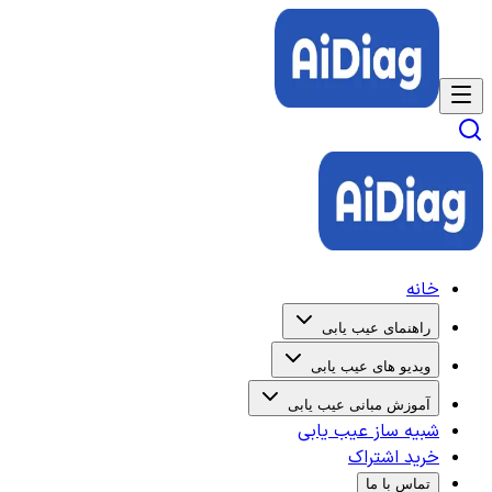
خانه
راهنمای عیب یابی
ویدیو های عیب یابی
آموزش مبانی عیب یابی
شبیه ساز عیب یابی
خرید اشتراک
تماس با ما