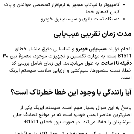
کامپیوتر یا لپ‌تاپ مجهز به نرم‌افزار تخصصی خواندن و پاک
کردن کدهای خطا
دستگاه تست باتری و سیستم برق خودرو
مدت زمان تقریبی عیب‌یابی
انجام فرایند
عیب‌یابی خودرو
و شناسایی دقیق منشاء خطای
B1511 بسته به مهارت تکنسین و تجهیزات موجود، معمولاً بین
۳۰
دقیقه تا ۱ ساعت
به طول می‌انجامد. این زمان شامل بررسی کد
خطا، تست سنسورها، سیم‌کشی و ارزیابی سلامت سیستم ایربگ
است.
آیا رانندگی با وجود این خطا خطرناک است؟
پاسخ به این سوال بسیار مهم است. سیستم ایربگ یکی از
اصلی‌ترین عناصر ایمنی خودرو است که در مواقع تصادف جان
سرنشینان را حفظ می‌کند. در صورت بروز خطای B1511:
ممکن است
کیسه هوا به درستی عمل نکند
یا اصلاً فعال