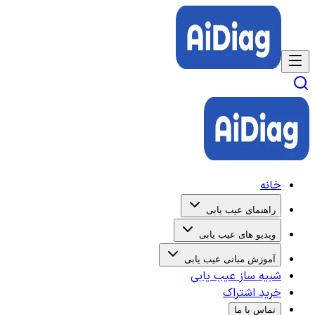
خانه
راهنمای عیب یابی
ویدیو های عیب یابی
آموزش مبانی عیب یابی
شبیه ساز عیب یابی
خرید اشتراک
تماس با ما