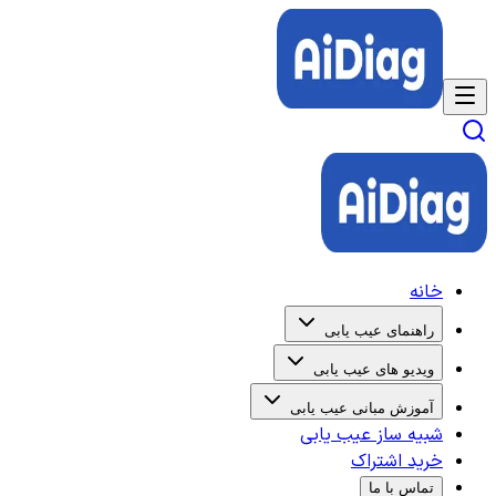
خانه
راهنمای عیب یابی
ویدیو های عیب یابی
آموزش مبانی عیب یابی
شبیه ساز عیب یابی
خرید اشتراک
تماس با ما