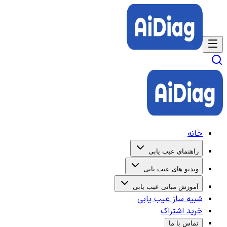
خانه
راهنمای عیب یابی
ویدیو های عیب یابی
آموزش مبانی عیب یابی
شبیه ساز عیب یابی
خرید اشتراک
تماس با ما