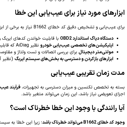
ابزارهای مورد نیاز برای عیب‌یابی این خطا
برای عیب‌یابی و تشخیص دقیق کد خطای B1662 نیاز به برخی از ابزارهای تخصصی زیر می‌باشد:
دستگاه دیاگ استاندارد OBD2
با قابلیت خواندن کدهای ایربگ 
اپلیکیشن‌های تخصصی عیب‌یابی خودرو
نظیر AiDiag که قابلیت تفسیر دقیق خطاها را دارد
مولتی‌متر دیجیتال
برای بررسی اتصالات و تست ولتاژ و مقاومت
ابزارهای بازکردن و دسترسی به بخش‌های سیستم ایربگ
(نظیر آ
مدت زمان تقریبی عیب‌یابی
بسته به تخصص تکنسین و میزان دسترسی به تجهیزات،
فرآیند عیب‌یابی کد خطای B1662 م
اجزای تعویضی نیاز باشد، این زمان می‌تواند متغیر باشد.
آیا رانندگی با وجود این خطا خطرناک است؟
وجود کد خطای B1662 می‌تواند خطرناک باشد
؛ زیرا این خطا به سیس