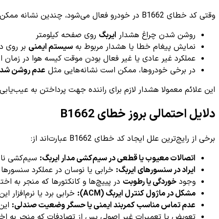
وقتی کد خطای B1662 در خودرو فعال می‌شود، چندین نشانه ممکن است به راحتی توسط راننده مشاهده شود، از جمله:
روشن شدن چراغ هشدار
ایربگ
روی صفحه کیلومتر
نمایش پیغام خطا یا هشدار مربوط به
سیستم ایمنی
بر روی دا
عملکرد غیر عادی یا غیر فعال بودن موقت کیسه هوا در زمان ا
در برخی خودروها، ممکن است نشانه‌هایی مثل
عدم روشن شدن
این علائم معمولا هشدار لازم برای راننده جهت پرداختن به عیب‌یابی 
دلایل احتمالی بروز خطای B1662
برخی از رایج‌ترین علل ایجاد کد خطای B1662 عبارت‌اند از:
اتصالات معیوب یا قطعی در سیم‌کشی مدار ایربگ:
سیم‌کشی نادر
ایراد در سنسورهای ایربگ:
خرابی یا نوسان در عملکرد سنسورها
وجود
خوردگی یا رطوبت
در پییچ‌ها و کانکتورها که منجر به اختل
مشکل در ماژول کنترل ایربگ (ACM):
خرابی برد یا نرم‌افزار 
عدم تماس مناسب کمربند ایمنی یا حسگر وضعیت صندلی:
این 
تعویض یا تعمیرات غیر اصولی پس از تصادفات که منجر به اخت