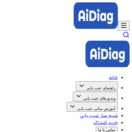
خانه
راهنمای عیب یابی
ویدیو های عیب یابی
آموزش مبانی عیب یابی
شبیه ساز عیب یابی
خرید اشتراک
تماس با ما