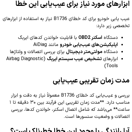
ابزارهای مورد نیاز برای عیب‌یابی این خطا
عیب یابی خودرو برای کد خطای B1736 نیاز به استفاده از ابزارهای
تخصصی زیر دارد:
دستگاه
اسکنر OBD2
با قابلیت خواندن کدهای ایربگ
اپلیکیشن‌های عیب‌یابی خودرو
مانند AiDiag
دستگاه
مولتی‌متر دیجیتال
برای بررسی اتصالات و ولتاژها
ابزارهای
تشخیص عیب سیستم ایربگ
(Airbag Diagnostic
Tools)
مدت زمان تقریبی عیب‌یابی
بررسی و عیب‌یابی کد خطای B1736 معمولاً نیاز به دقت و ابزار
مناسب دارد. **مدت زمان تقریبی این فرآیند بین ۳۰ دقیقه تا ۱
ساعت** می‌باشد که شامل اتصال اسکنر، خواندن کدها، بررسی
اتصالات و وضعیت سنسورها است.
آیا رانندگی با وجود این خطا خطرناک است؟