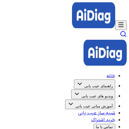
خانه
راهنمای عیب یابی
ویدیو های عیب یابی
آموزش مبانی عیب یابی
شبیه ساز عیب یابی
خرید اشتراک
تماس با ما