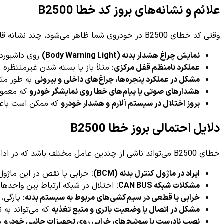
علائم و نشانه‌های بروز کد خطا B2500
وقتی کد خطای B2500 در خودروی شما ظاهر می‌شود، چند نشانه قابل توجه وجود دارد که راننده می‌تواند آن‌ها را شناسایی کند:
نمایش چراغ هشدار بدنه (Body Warning Light)
روی داشبورد 
عملکرد نامنظم قفل مرکزی
؛ مثلاً باز یا بسته شدن غیرمنتظره 
مشکل در عملکرد پنجره‌ها، چراغ‌های داخلی و بیرونی
به طور مثا
هشدارهای صوتی یا پیام‌های خطا روی نمایشگر خودرو
که معمول
بروز اختلال در سیستم آلارم و هشدار خودرو
که ممکن است باعث
دلایل احتمالی بروز خطا B2500
خطای B2500 می‌تواند ناشی از چندین عامل مختلف باشد که در ادامه به مهم‌ترین و رایج‌ترین آن‌ها اشاره می‌کنیم:
ایراد در ماژول کنترل بدنه (BCM)
؛ خرابی یا نقص در این ماژو
مشکلات شبکه CAN BUS
؛ اختلال در شبکه ارتباط بین واحده
خرابی یا قطعی در سیم‌کشی‌های مربوط به سیستم بدنه
؛ پارگی،
مشکل در اتصال یا وضعیت باتری و منبع تغذیه
که می‌تواند به ن
نصب نادرست یا سوئیچ‌های خرابی روی تجهیزات جانبی خودرو
مث