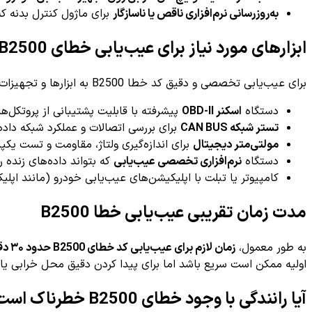
به‌روزرسانی نرم‌افزاری ناقص یا ناسازگار
برای ماژول کنترل بدنه ک
ابزارهای مورد نیاز برای عیب‌یابی خطای B2500
برای عیب‌یابی تخصصی و دقیق کد خطا B2500 به ابزارها و تجهیزات زیر نیاز خواهید داشت:
دستگاه
اسکنر OBD-II
پیشرفته با قابلیت پشتیبانی از پروتکل‌ه
تستر شبکه CAN BUS
برای بررسی اتصالات و عملکرد شبکه داده
مولتی‌متر دیجیتال
برای اندازه‌گیری ولتاژ، مقاومت و تست یکپ
دستگاه
نرم‌افزاری تخصصی عیب‌یابی
که بتواند داده‌های زنده ر
کامپیوتر یا تبلت با اپلیکیشن‌های عیب‌یابی خودرو (مانند اپلیکیشن g
مدت زمان تقریبی عیب‌یابی خطا B2500
به طور معمول،
زمان لازم برای عیب‌یابی کد خطای B2500 حدود ۳۰ دقیقه تا ۱ ساعت
اولیه ممکن است سریع باشد اما برای پیدا کردن دقیق محل خرابی یا ع
آیا رانندگی با وجود خطای B2500 خطرناک است؟