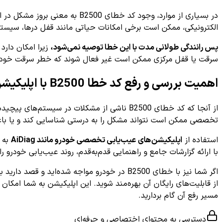
در بسیاری از موارد، وجود کد 
الکترونیکی، ممکن است برخی امکانات حیاتی مانند قفل درها، سیستم 
پس رانندگی طولانی مدت با این خطا توصیه نمی‌شود،
زیرا امکان دارد
سرقت یا قفل مرکزی ممکن است غیر فعال شوند که خطر سرقت خودرو
اهمیت بررسی و رفع کد خطا B2500 با اپلیکیشن‌های تخصصی
از آنجا که کد خطای B2500 ناشی از مشکلات در سیستم‌های پیچیده و حساس الکترونیکی خودرو است،
تخصصی ممکن است نتواند مشکل را به درستی شناسایی کند و یا باع
استفاده از
اپلیکیشن‌های عیب‌یابی تخصصی خودرو مانند AiDiag
به ر
با ارائه گزارشات جامع و راهنمایی قدم‌به‌قدم، روند عیب‌یابی خودرو را 
اگر شما نیز با خطای B2500 در خودرو مواجه شده‌اید و قصد دارید بدون پرداخت هزینه‌های سنگین تعمیرات، فرایند عیب‌یابی دقیق را گام به گام دنبال کنید، کافی است به اپلیکیشن
از قابلیت‌های رایگان آن بهره‌مند شوید. این اپلیکیشن به شما امک
مسیر رفع آن گام بردارید.
دسترسی به محتوای اختصاصی و حرفه‌ای