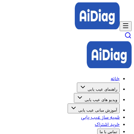
خانه
راهنمای عیب یابی
ویدیو های عیب یابی
آموزش مبانی عیب یابی
شبیه ساز عیب یابی
خرید اشتراک
تماس با ما