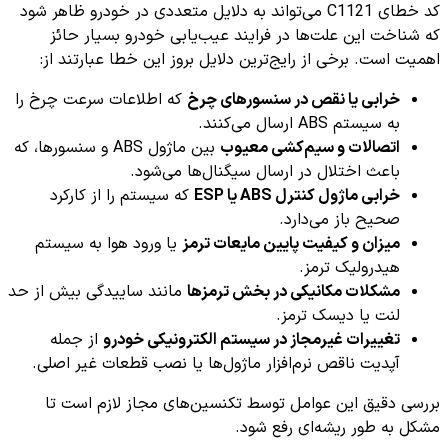
کد خطای C1121 می‌تواند به دلایل متعددی در خودرو ظاهر شود
که شناخت این علت‌ها در فرایند عیب‌یابی خودرو بسیار حائز
اهمیت است. برخی از رایج‌ترین دلایل بروز این خطا عبارتند از:
خرابی یا نقص در سنسورهای چرخ
که اطلاعات سرعت چرخ را
به سیستم ABS ارسال می‌کنند.
اتصالات و سیم‌کشی معیوب
بین ماژول ABS و سنسورها، که
باعث اختلال در ارسال سیگنال‌ها می‌شود.
خرابی ماژول کنترل ABS یا ESP
که سیستم را از کارکرد
صحیح باز می‌دارد.
میزان و کیفیت پایین مایعات ترمز
یا ورود هوا به سیستم
هیدرولیک ترمز.
مشکلات مکانیکی در بخش ترمز‌ها
مانند ساییدگی بیش از حد
لنت یا دیسک ترمز.
تغییرات غیرمجاز در سیستم الکترونیکی خودرو
از جمله
آپدیت ناقص نرم‌افزار ماژول‌ها یا نصب قطعات غیر اصلی.
بررسی دقیق این عوامل توسط تکنسین‌های مجاز لازم است تا
مشکل به طور ریشه‌ای رفع شود.