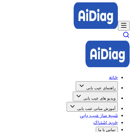
خانه
راهنمای عیب یابی
ویدیو های عیب یابی
آموزش مبانی عیب یابی
شبیه ساز عیب یابی
خرید اشتراک
تماس با ما