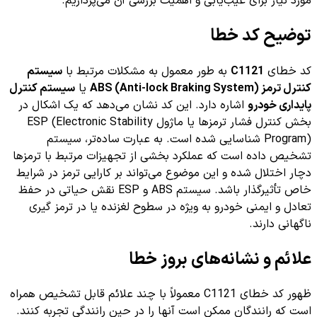
مورد نیاز برای عیب‌یابی و اهمیت بررسی آن می‌پردازیم.
توضیح کد خطا
کد خطای
C1121
به طور معمول به مشکلات مرتبط با
سیستم
کنترل ترمز ABS (Anti-lock Braking System)
یا
سیستم کنترل
پایداری خودرو
اشاره دارد. این کد نشان می‌دهد که یک اشکال در
بخش کنترل فشار ترمزها یا ماژول ESP (Electronic Stability
Program) شناسایی شده است. به عبارت ساده‌تر، سیستم
تشخیص داده است که عملکرد بخشی از تجهیزات مرتبط با ترمزها
دچار اختلال شده و این موضوع می‌تواند بر کارایی ترمز در شرایط
خاص تأثیرگذار باشد. سیستم ABS و ESP نقش حیاتی در حفظ
تعادل و ایمنی خودرو به ویژه در سطوح لغزنده یا در ترمز گیری
ناگهانی دارند.
علائم و نشانه‌های بروز خطا
ظهور کد خطای C1121 معمولاً با چند علائم قابل تشخیص همراه
است که رانندگان ممکن است آنها را در حین رانندگی تجربه کنند.