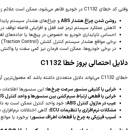
وقتی کد خطای C1132 در خودرو ظاهر می‌شود، ممکن است علائم زیر را مشاهده کنید:
روشن شدن چراغ هشدار ABS
و چراغ‌های هشدار سیستم پایداری (ESP یا ESC) بر روی د
کاهش عملکرد سیستم ترمز ضد قفل و افزایش فاصله توقف در 
احساس ناپایداری خودرو به خصوص در پیچ‌ها یا جاده‌های لغز
برخی مواقع هشدار سیستم کنترل کشش (Traction Control) نیز روشن می‌شود.
در برخی خودروها، ممکن است فرمان نیز کمی سفت یا واکنش ت
دلایل احتمالی بروز خطا C1132
خطای C1132 می‌تواند دلایل متعددی داشته باشد که معمول‌ترین آن‌ها شامل موارد زیر است:
خرابی یا کثیفی سنسور سرعت چرخ‌ها:
این سنسورها اطلاعات دقیق درباره سرعت هر چرخ را ب
خرابی یا قطعی ارتباط سیم‌کشی بین سنسورها و واحد کنترل ABS:
عیب در ماژول کنترل ABS:
خود واحد کنترل ممکن است به دلای
مشکلات نرم‌افزاری یا تنظیمات ECU:
گاهی اختلالات نرم‌افزاری
آسیب فیزیکی به چرخ یا قطعات اطراف سنسور:
برخورد با موانع