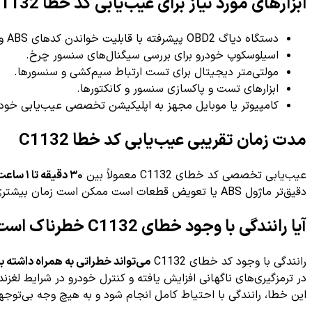
ابزارهای مورد نیاز برای عیب‌یابی کد خطا C1132
دستگاه دیاگ OBD2 پیشرفته با قابلیت خواندن کدهای ABS و سیستم کنترل پایداری.
اسیلوسکوپ خودرو برای بررسی سیگنال‌های سنسور چرخ.
مولتی‌متر دیجیتال برای تست ارتباط سیم‌کشی و سنسورها.
ابزارهای تست و پاکسازی سنسور و کانکتورها.
کامپیوتر یا موبایل مجهز به اپلیکیشن تخصصی عیب‌یابی خودرو مانند
مدت زمان تقریبی عیب‌یابی کد خطا C1132
عیب‌یابی تخصصی کد خطای C1132 معمولاً بین
۳۰ دقیقه تا ۱ ساعت
دقیق‌تر ماژول ABS یا تعویض قطعات است ممکن است زمان بیشتری نیاز باشد.
آیا رانندگی با وجود خطای C1132 خطرناک است؟
رانندگی با وجود کد خطای C1132
می‌تواند خطراتی به همراه داشته ب
در ترمزگیری‌های ناگهانی افزایش یافته و کنترل خودرو در شرایط لغزن
این خطا، رانندگی با احتیاط کامل انجام شود و به هیچ وجه بی‌توجه