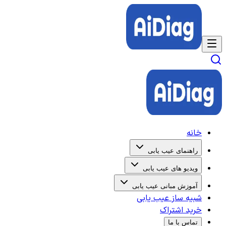
خانه
راهنمای عیب یابی
ویدیو های عیب یابی
آموزش مبانی عیب یابی
شبیه ساز عیب یابی
خرید اشتراک
تماس با ما