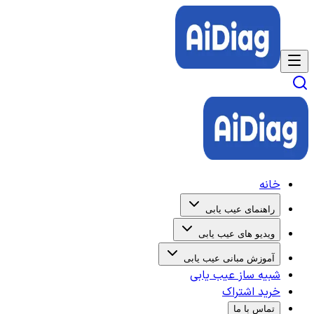
خانه
راهنمای عیب یابی
ویدیو های عیب یابی
آموزش مبانی عیب یابی
شبیه ساز عیب یابی
خرید اشتراک
تماس با ما