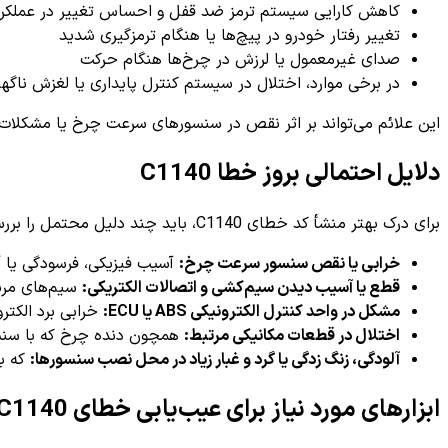
کاهش کارایی سیستم ترمز ضد قفل و احساس تغییر در عملکرد
تغییر رفتار خودرو در پیچ‌ها یا هنگام ترمزگیری شدید
صدای غیرمعمول یا لرزش در چرخ‌ها هنگام حرکت
در برخی موارد، اختلال در سیستم کنترل پایداری یا لغزش ناگه
این علائم می‌تواند بر اثر نقص در سنسورهای سرعت چرخ یا مشکلات 
دلایل احتمالی بروز خطا C1140
برای درک بهتر منشأ کد خطای C1140، باید چند دلیل محتمل را بررسی کرد که شامل موارد زیر می‌باشد:
خرابی یا نقص سنسور سرعت چرخ:
آسیب فیزیکی، فرسودگی یا آ
قطع یا آسیب دیدن سیم‌کشی و اتصالات الکتریکی:
سیم‌های مربوط به سنسور ABS یا سیستم کنترل پایدا
مشکل در واحد کنترل الکترونیکی ABS یا ECU:
خرابی برد الکتر
اختلال در قطعات مکانیکی مرتبط:
همچون دنده چرخ که با سنس
آلودگی، زنگ زدگی یا گرد و غبار زیاد در محل نصب سنسورها:
که با
ابزارهای مورد نیاز برای عیب‌یابی خطای C1140