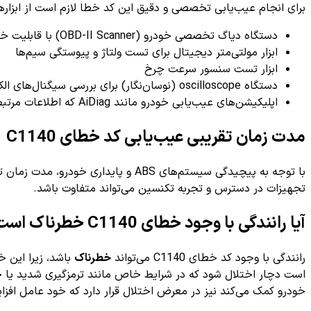
برای انجام عیب‌یابی تخصصی و دقیق این کد خطا لازم است از ابزا
دستگاه دیاگ تخصصی خودرو (OBD-II Scanner) با قابلیت خواندن کدهای ABS
ابزار مولتی‌متر دیجیتال برای تست ولتاژ و پیوستگی سیم‌ها
ابزار تست سنسور سرعت چرخ
دستگاه oscilloscope (نوسان‌نگار) برای بررسی سیگنال‌های الکتریکی سنسورها
اپلیکیشن‌های عیب‌یابی خودرو مانند AiDiag که اطلاعات مرتبط و مشاوره‌های لازم را ارائه می‌دهند
مدت زمان تقریبی عیب‌یابی کد خطای C1140
با توجه به پیچیدگی سیستم‌های ABS و پایداری خودرو، مدت زمان تقریبی برای عیب‌یابی و تشخیص دقیق منشأ این خطا، معمولاً بین
تجهیزات در دسترس و تجربه تکنسین می‌تواند متفاوت باشد.
آیا رانندگی با وجود خطای C1140 خطرناک است؟
رانندگی با وجود کد خطای C1140 می‌تواند
خطرناک
است دچار اختلال شود که در شرایط خاص مانند ترمزگیری شدید یا 
خودرو کمک می‌کند نیز در معرض اختلال قرار دارد که خود عامل افزا