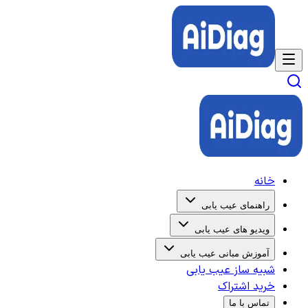
خانه
راهنمای عیب یابی
ویدیو های عیب یابی
آموزش مبانی عیب یابی
شبیه ساز عیب یابی
خرید اشتراک
تماس با ما