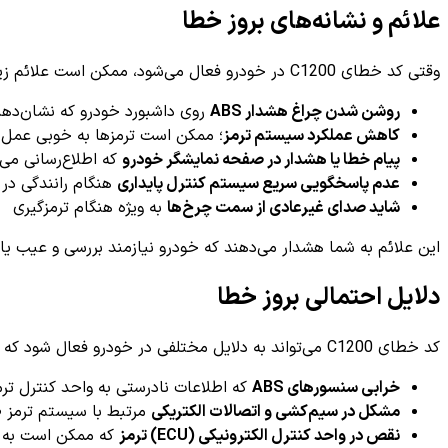
علائم و نشانه‌های بروز خطا
وقتی کد خطای C1200 در خودرو فعال می‌شود، ممکن است علائم زیر را مشاهده کنید:
روشن شدن چراغ هشدار ABS
روی داشبورد خودرو که نشان‌ده
کاهش عملکرد سیستم ترمز
؛ ممکن است ترمزها به خوبی عمل نک
پیام خطا یا هشدار در صفحه نمایشگر خودرو
که اطلاع‌رسانی می
عدم پاسخگویی سریع سیستم کنترل پایداری
هنگام رانندگی در ش
شاید صدای غیرعادی از سمت چرخ‌ها
به ویژه هنگام ترمزگیری
این علائم به شما هشدار می‌دهند که خودرو نیازمند بررسی و عیب یا
دلایل احتمالی بروز خطا
کد خطای C1200 می‌تواند به دلایل مختلفی در خودرو فعال شود که از جمله رایج‌ترین آنها عبارتند از:
خرابی سنسورهای ABS
که اطلاعات نادرستی به واحد کنترل ترم
مشکل در سیم‌کشی و اتصالات الکتریکی
مرتبط با سیستم ترمز ض
نقص در واحد کنترل الکترونیکی (ECU) ترمز
که ممکن است به دل