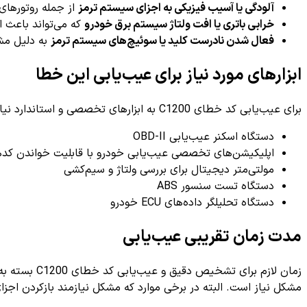
آلودگی یا آسیب فیزیکی به اجزای سیستم ترمز
از جمله روتورهای ت
خرابی باتری یا افت ولتاژ سیستم برق خودرو
که می‌تواند باعث ا
فعال شدن نادرست کلید یا سوئیچ‌های سیستم ترمز
به دلیل مشک
ابزارهای مورد نیاز برای عیب‌یابی این خطا
برای عیب‌یابی کد خطای C1200 به ابزارهای تخصصی و استاندارد نیاز داریم که شامل موارد زیر هستند:
دستگاه اسکنر عیب‌یابی OBD-II
اپلیکیشن‌های تخصصی عیب‌یابی خودرو با قابلیت خواندن کدهای ابزار S
مولتی‌متر دیجیتال برای بررسی ولتاژ و سیم‌کشی
دستگاه تست سنسور ABS
دستگاه تحلیلگر داده‌های ECU خودرو
مدت زمان تقریبی عیب‌یابی
زمان لازم برای تشخیص دقیق و عیب‌یابی کد خطای C1200 بسته به پیچیدگی سیستم و ابزارهای در دسترس متفاوت است، اما به طور معمول حدود
مشکل نیاز است. البته در برخی موارد که مشکل نیازمند بازکردن 