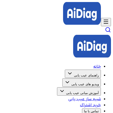
خانه
راهنمای عیب یابی
ویدیو های عیب یابی
آموزش مبانی عیب یابی
شبیه ساز عیب یابی
خرید اشتراک
تماس با ما