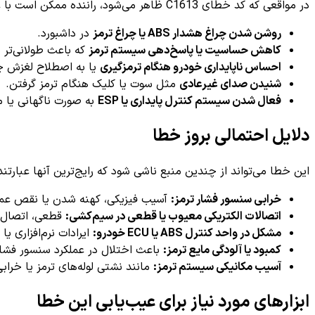
در مواقعی که کد خطای C1613 ظاهر می‌شود، راننده ممکن است با علائمی مواجه شود که شامل موارد زیر است:
روشن شدن چراغ هشدار ABS یا چراغ ترمز
در داشبورد.
کاهش حساسیت یا پاسخ‌دهی سیستم ترمز
که باعث طولانی‌تر
احساس ناپایداری خودرو هنگام ترمزگیری
یا به اصطلاح لغزش چر
شنیدن صدای غیرعادی
مثل سوت یا کلیک هنگام ترمز گرفتن.
فعال شدن سیستم کنترل پایداری یا ESP
به صورت ناگهانی یا 
دلایل احتمالی بروز خطا
این خطا می‌تواند از چندین منبع ناشی شود که رایج‌ترین آنها عبارتند 
خرابی سنسور فشار ترمز:
آسیب فیزیکی، کهنه شدن یا نقص عمل
اتصالات الکتریکی معیوب یا قطعی در سیم‌کشی:
قطعی، اتصال کو
مشکل در واحد کنترل ABS یا ECU خودرو:
ایرادات نرم‌افزاری یا
کمبود یا آلودگی مایع ترمز:
باعث اختلال در عملکرد سنسور فشار
آسیب مکانیکی سیستم ترمز:
مانند نشتی لوله‌های ترمز یا خراب
ابزارهای مورد نیاز برای عیب‌یابی این خطا