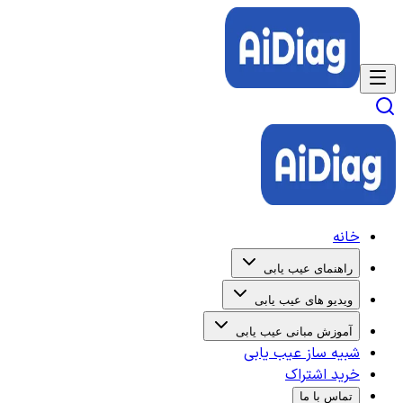
خانه
راهنمای عیب یابی
ویدیو های عیب یابی
آموزش مبانی عیب یابی
شبیه ساز عیب یابی
خرید اشتراک
تماس با ما