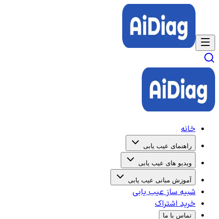
خانه
راهنمای عیب یابی
ویدیو های عیب یابی
آموزش مبانی عیب یابی
شبیه ساز عیب یابی
خرید اشتراک
تماس با ما