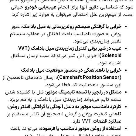
کد خطای P0012 ممکن است به دلایل مختلفی در خودرو ظاهر
شود که شناسایی دقیق آنها برای انجام
عیب‌یابی خودرو
حیاتی
است. از مهم‌ترین علل احتمالی می‌توان به موارد زیر اشاره کرد:
خرابی یا گرفتگی سیستم روغن‌رسانی به میل بادامک
: عبور
روغن به صورت نامناسب باعث اختلال در عملکرد سیستم
تغییر زمان‌بندی می‌شود.
عیب در شیر برقی کنترل زمان‌بندی میل بادامک (VVT
Solenoid)
: خرابی این شیر می‌تواند سبب ارسال سیگنال
اشتباه شود.
خرابی یا ناهماهنگی در سنسور موقعیت میل بادامک
(Camshaft Position Sensor)
: ارسال داده‌های ناصحیح از
این سنسور باعث ثبت کد خطا می‌شود.
مشکل در زنجیر یا تسمه تایمینگ موتور
: شل یا کشیده شدن
تسمه تایم می‌تواند زمان‌بندی میل بادامک را به هم بریزد.
کارکرد نامناسب موتور به دلیل آلودگی یا گرفتگی فیلتر روغن
:
کاهش کیفیت روغن و گردش ناصحیح آن تاثیر مستقیم بر
عملکرد قطعات VVT دارد.
استفاده از روغن موتور نامناسب یا فرسوده
: می‌تواند باعث