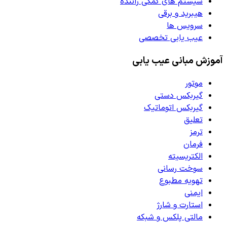
سیستم های کمکی راننده
هیبرید و برقی
سرویس ها
عیب یابی تخصصی
آموزش مبانی عیب یابی
موتور
گیربکس دستی
گیربکس اتوماتیک
تعلیق
ترمز
فرمان
الکتریسیته
سوخت رسانی
تهویه مطبوع
ایمنی
استارت و شارژ
مالتی پلکس و شبکه