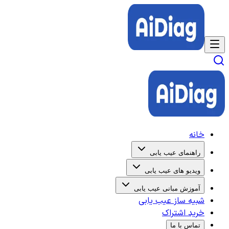
خانه
راهنمای عیب یابی
ویدیو های عیب یابی
آموزش مبانی عیب یابی
شبیه ساز عیب یابی
خرید اشتراک
تماس با ما