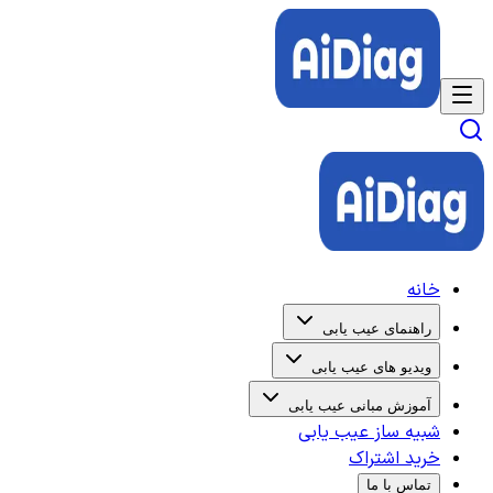
خانه
راهنمای عیب یابی
ویدیو های عیب یابی
آموزش مبانی عیب یابی
شبیه ساز عیب یابی
خرید اشتراک
تماس با ما