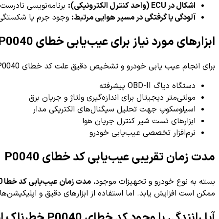
اشکال در ECU (واحد کنترل الکترونیکی):
برنامه‌نویسی نادرست 
آلودگی یا گرفتگی در مسیر هوایی مرتبط:
وجود جرم یا شکستگی ب
ابزارهای مورد نیاز برای عیب‌یابی خطای P0040
برای انجام عیب یابی خودرو و تشخیص دقیق علت کد خطای P0040، استفاده از ابزارهای تخصصی الزامی است. برخی از ابزارهای مهم عبارتند از:
دستگاه دیاگ OBD-II پیشرفته
مولتی‌متر دیجیتال برای اندازه‌گیری ولتاژ و جریان برق
اسیلوسکوپ جهت تحلیل سیگنال‌های الکتریکی مدار
ابزارهای تست شیر کنترل جریان هوا
نرم‌افزار تخصصی عیب‌یابی خودرو
مدت زمان تقریبی عیب‌یابی کد خطای P0040
بسته به نوع خودرو و تجهیزات موجود،
مدت زمان عیب‌یابی کد خطا P0040 معمولاً بین ۳۰ دقیقه تا ۱ ساعت
ممکن است افزایش یابد. اما استفاده از ابزارهای دقیق و اپلیکیشن‌های پ
آیا رانندگی با وجود کد خطای P0040 خطرناک است؟