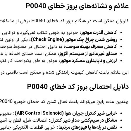
علائم و نشانه‌های بروز خطای P0040
کاربران ممکن است در هنگام بروز کد خطای P0040 برخی از مشکلات زیر را در خودرو مشاهده کنند:
کاهش قدرت موتور:
خودرو به خوبی شتاب نمی‌گیرد و توانایی لاز
روشن شدن چراغ چک موتور (Check Engine):
یکی از اولین ن
کاهش مصرف بهینه سوخت:
به دلیل اختلال در مخلوط سوخت 
صدای غیرعادی از سیستم اگزوز:
ممکن است صدای اضافه یا غیرط
لرزش و ناپایداری عملکرد موتور:
موتور به طور یکنواخت کار نکر
این علائم باعث کاهش کیفیت رانندگی شده و ممکن است ناامنی در ت
دلایل احتمالی بروز کد خطای P0040
چندین علت رایج می‌تواند باعث فعال شدن کد خطای خودرو P0040 شود که از جمله مهم‌ترین آن‌ها عبارتند از:
خرابی شیر کنترل جریان هوا (AIR Control Solenoid):
معیوب ش
مشکل در سیم‌کشی مدار شیر کنترل:
اتصالات شل، قطع یا آسیب‌
نقص در رله‌ها یا فیوزهای مرتبط:
خرابی قطعات الکتریکی جانبی