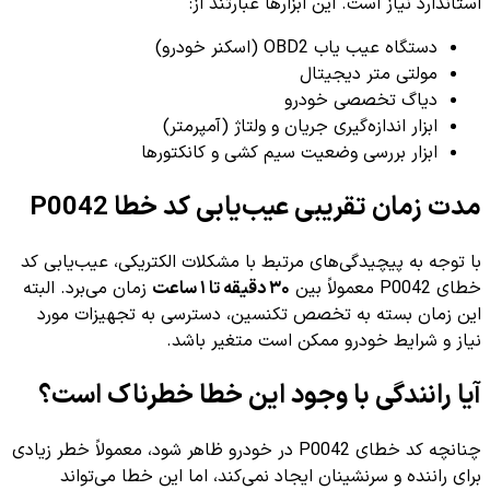
استاندارد نیاز است. این ابزارها عبارتند از:
دستگاه عیب یاب OBD2 (اسکنر خودرو)
مولتی متر دیجیتال
دیاگ تخصصی خودرو
ابزار اندازه‌گیری جریان و ولتاژ (آمپرمتر)
ابزار بررسی وضعیت سیم کشی و کانکتورها
مدت زمان تقریبی عیب‌یابی کد خطا P0042
با توجه به پیچیدگی‌های مرتبط با مشکلات الکتریکی، عیب‌یابی کد
خطای P0042 معمولاً بین
۳۰ دقیقه تا ۱ ساعت
زمان می‌برد. البته
این زمان بسته به تخصص تکنسین، دسترسی به تجهیزات مورد
نیاز و شرایط خودرو ممکن است متغیر باشد.
آیا رانندگی با وجود این خطا خطرناک است؟
چنانچه کد خطای P0042 در خودرو ظاهر شود، معمولاً خطر زیادی
برای راننده و سرنشینان ایجاد نمی‌کند، اما این خطا می‌تواند