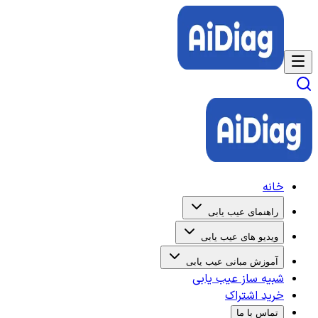
خانه
راهنمای عیب یابی
ویدیو های عیب یابی
آموزش مبانی عیب یابی
شبیه ساز عیب یابی
خرید اشتراک
تماس با ما