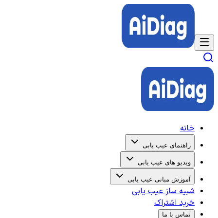
خانه
راهنمای عیب یابی
ویدیو های عیب یابی
آموزش مبانی عیب یابی
شبیه ساز عیب یابی
خرید اشتراک
تماس با ما