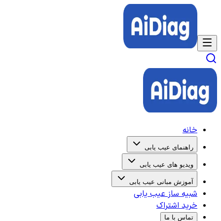
خانه
راهنمای عیب یابی
ویدیو های عیب یابی
آموزش مبانی عیب یابی
شبیه ساز عیب یابی
خرید اشتراک
تماس با ما