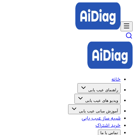
خانه
راهنمای عیب یابی
ویدیو های عیب یابی
آموزش مبانی عیب یابی
شبیه ساز عیب یابی
خرید اشتراک
تماس با ما