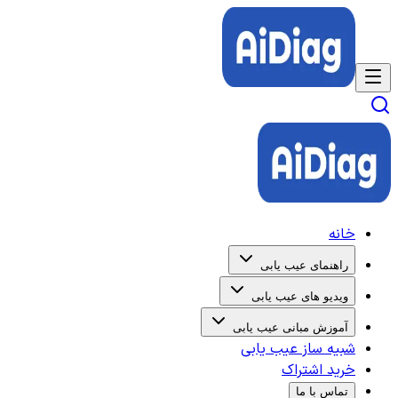
خانه
راهنمای عیب یابی
ویدیو های عیب یابی
آموزش مبانی عیب یابی
شبیه ساز عیب یابی
خرید اشتراک
تماس با ما