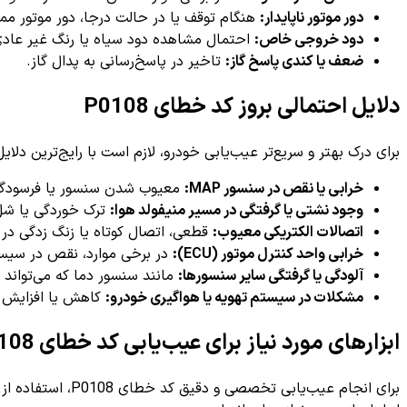
دور موتور ناپایدار:
هنگام توقف یا در حالت درجا، دور موتور ممک
دود خروجی خاص:
احتمال مشاهده دود سیاه یا رنگ غیر عادی ا
ضعف یا کندی پاسخ گاز:
تاخیر در پاسخ‌رسانی به پدال گاز.
دلایل احتمالی بروز کد خطای P0108
برای درک بهتر و سریع‌تر عیب‌یابی خودرو، لازم است با رایج‌ترین دلا
خرابی یا نقص در سنسور MAP:
معیوب شدن سنسور یا فرسودگی
وجود نشتی یا گرفتگی در مسیر منیفولد هوا:
ترک خوردگی یا شل 
اتصالات الکتریکی معیوب:
قطعی، اتصال کوتاه یا زنگ زدگی در س
خرابی واحد کنترل موتور (ECU):
در برخی موارد، نقص در سیست
آلودگی یا گرفتگی سایر سنسورها:
مانند سنسور دما که می‌تواند ب
مشکلات در سیستم تهویه یا هواگیری خودرو:
کاهش یا افزایش ن
ابزارهای مورد نیاز برای عیب‌یابی کد خطای P0108
برای انجام عیب‌