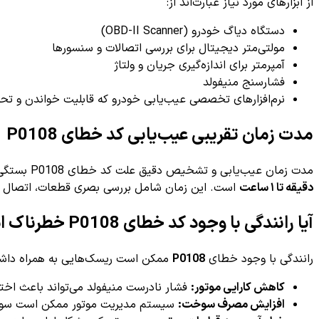
از ابزارهای مورد نیاز عبارت‌اند از:
دستگاه دیاگ خودرو (OBD-II Scanner)
مولتی‌متر دیجیتال برای بررسی اتصالات و سنسورها
آمپرمتر برای اندازه‌گیری جریان و ولتاژ
فشارسنج منیفولد
نرم‌افزارهای تخصصی عیب‌یابی خودرو که قابلیت خواندن و تحل
مدت زمان تقریبی عیب‌یابی کد خطای P0108
مدت زمان عیب‌یابی و تشخیص دقیق علت کد خطای P0108 بستگی به نوع خودرو، میزان تخصص تعمیرکار و تجهیزات موجود دارد. به طور متوسط،
دقیقه تا ۱ ساعت
است. این زمان شامل بررسی بصری قطعات، اتصال دس
آیا رانندگی با وجود کد خطای P0108 خطرناک است؟
رانندگی با وجود خطای
P0108
ممکن است ریسک‌هایی به همراه داشته
کاهش کارایی موتور:
فشار نادرست منیفولد می‌تواند باعث اخ
افزایش مصرف سوخت:
سیستم مدیریت موتور ممکن است سوخت