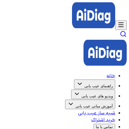
خانه
راهنمای عیب یابی
ویدیو های عیب یابی
آموزش مبانی عیب یابی
شبیه ساز عیب یابی
خرید اشتراک
تماس با ما