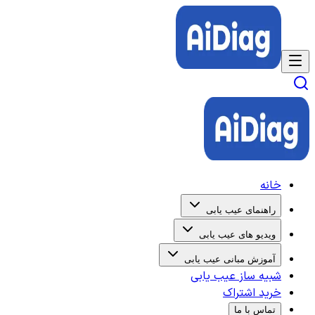
خانه
راهنمای عیب یابی
ویدیو های عیب یابی
آموزش مبانی عیب یابی
شبیه ساز عیب یابی
خرید اشتراک
تماس با ما