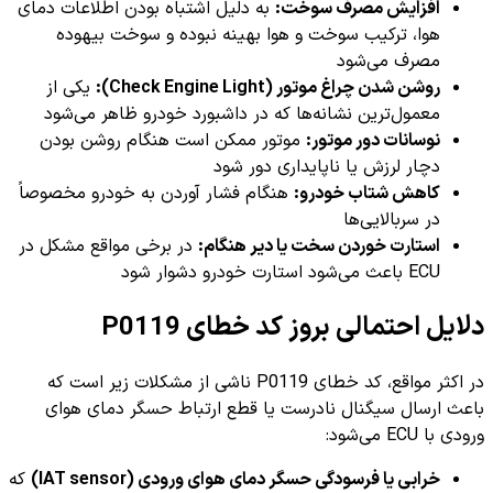
افزایش مصرف سوخت:
به دلیل اشتباه بودن اطلاعات دمای
هوا، ترکیب سوخت و هوا بهینه نبوده و سوخت بیهوده
مصرف می‌شود
روشن شدن چراغ موتور (Check Engine Light):
یکی از
معمول‌ترین نشانه‌ها که در داشبورد خودرو ظاهر می‌شود
نوسانات دور موتور:
موتور ممکن است هنگام روشن بودن
دچار لرزش یا ناپایداری دور شود
کاهش شتاب خودرو:
هنگام فشار آوردن به خودرو مخصوصاً
در سربالایی‌ها
استارت خوردن سخت یا دیر هنگام:
در برخی مواقع مشکل در
ECU باعث می‌شود استارت خودرو دشوار شود
دلایل احتمالی بروز کد خطای P0119
در اکثر مواقع، کد خطای P0119 ناشی از مشکلات زیر است که
باعث ارسال سیگنال نادرست یا قطع ارتباط حسگر دمای هوای
ورودی با ECU می‌شود:
خرابی یا فرسودگی حسگر دمای هوای ورودی (IAT sensor)
که