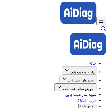
خانه
راهنمای عیب یابی
ویدیو های عیب یابی
آموزش مبانی عیب یابی
شبیه ساز عیب یابی
خرید اشتراک
تماس با ما