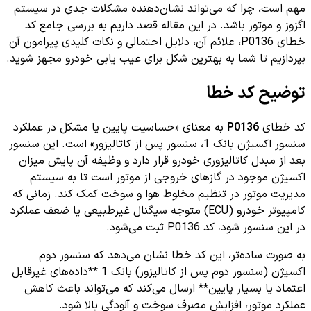
مهم است، چرا که می‌تواند نشان‌دهنده مشکلات جدی در سیستم
اگزوز و موتور باشد. در این مقاله قصد داریم به بررسی جامع کد
خطای P0136، علائم آن، دلایل احتمالی و نکات کلیدی پیرامون آن
بپردازیم تا شما به بهترین شکل برای عیب یابی خودرو مجهز شوید.
توضیح کد خطا
کد خطای
P0136
به معنای «حساسیت پایین یا مشکل در عملکرد
سنسور اکسیژن بانک 1، سنسور پس از کاتالیزور» است. این سنسور
بعد از مبدل کاتالیزوری خودرو قرار دارد و وظیفه آن پایش میزان
اکسیژن موجود در گازهای خروجی از موتور است تا به سیستم
مدیریت موتور در تنظیم مخلوط هوا و سوخت کمک کند. زمانی که
کامپیوتر خودرو (ECU) متوجه سیگنال غیرطبیعی یا ضعف عملکرد
در این سنسور شود، کد P0136 ثبت می‌شود.
به صورت ساده‌تر، این کد خطا نشان می‌دهد که سنسور دوم
اکسیژن (سنسور دوم پس از کاتالیزور) بانک 1 **داده‌های غیرقابل
اعتماد یا بسیار پایین** ارسال می‌کند که می‌تواند باعث کاهش
عملکرد موتور، افزایش مصرف سوخت و آلودگی بالا شود.