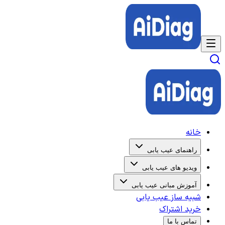
خانه
راهنمای عیب یابی
ویدیو های عیب یابی
آموزش مبانی عیب یابی
شبیه ساز عیب یابی
خرید اشتراک
تماس با ما