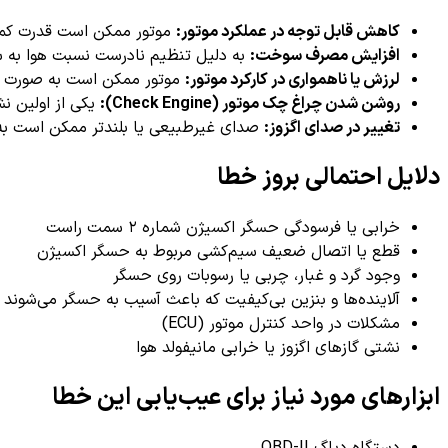
کاهش قابل توجه در عملکرد موتور:
موتور ممکن است قدرت کمت
افزایش مصرف سوخت:
به دلیل تنظیم نادرست نسبت هوا به 
لرزش یا ناهمواری در کارکرد موتور:
موتور ممکن است به صورت نا
روشن شدن چراغ چک موتور (Check Engine):
یکی از اولین ن
تغییر در صدای اگزوز:
صدای غیرطبیعی یا بلندتر ممکن است به
دلایل احتمالی بروز خطا
خرابی یا فرسودگی حسگر اکسیژن شماره ۲ سمت راست
قطع یا اتصال ضعیف سیم‌کشی مربوط به حسگر اکسیژن
وجود گرد و غبار، چربی یا رسوبات روی حسگر
آلاینده‌ها و بنزین بی‌کیفیت که باعث آسیب به حسگر می‌شوند
مشکلات در واحد کنترل موتور (ECU)
نشتی گازهای اگزوز یا خرابی مانیفولد هوا
ابزارهای مورد نیاز برای عیب‌یابی این خطا
دستگاه دیاگ OBD-II