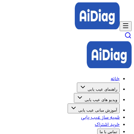
خانه
راهنمای عیب یابی
ویدیو های عیب یابی
آموزش مبانی عیب یابی
شبیه ساز عیب یابی
خرید اشتراک
تماس با ما