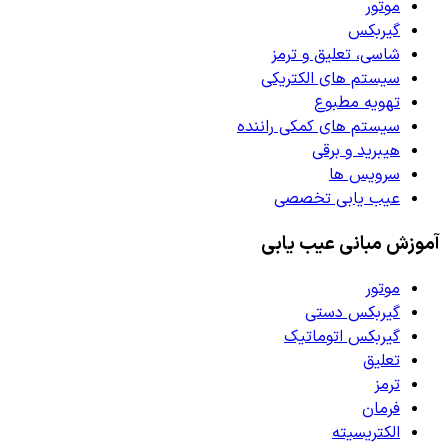
موتور
گیربکس
شاسی، تعلیق و ترمز
سیستم های الکتریکی
تهویه مطبوع
سیستم های کمکی راننده
هیبرید و برقی
سرویس ها
عیب یابی تخصصی
آموزش مبانی عیب یابی
موتور
گیربکس دستی
گیربکس اتوماتیک
تعلیق
ترمز
فرمان
الکتریسیته