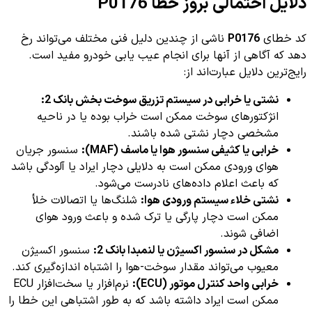
دلایل احتمالی بروز خطا P0176
کد خطای
P0176
ناشی از چندین دلیل فنی مختلف می‌تواند رخ
دهد که آگاهی از آنها برای انجام عیب یابی خودرو مفید است.
رایج‌ترین دلایل عبارت‌اند از:
نشتی یا خرابی در سیستم تزریق سوخت بخش بانک 2:
انژکتورهای سوخت ممکن است خراب بوده یا در ناحیه
مشخصی دچار نشتی شده باشند.
خرابی یا کثیفی سنسور هوا یا ماسف (MAF):
سنسور جریان
هوای ورودی ممکن است به دلایلی دچار ایراد یا آلودگی باشد
که باعث اعلام داده‌های نادرست می‌شود.
نشتی خلاء سیستم ورودی هوا:
شلنگ‌ها یا اتصالات خلأ
ممکن است دچار پارگی یا ترک شده و باعث ورود هوای
اضافی شوند.
مشکل در سنسور اکسیژن یا لنمبدا بانک 2:
سنسور اکسیژن
معیوب می‌تواند مقدار سوخت-هوا را اشتباه اندازه‌گیری کند.
خرابی واحد کنترل موتور (ECU):
نرم‌افزار یا سخت‌افزار ECU
ممکن است ایراد داشته باشد که به طور اشتباهی این خطا را