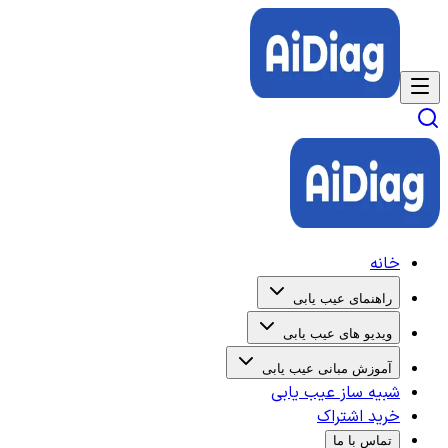
خانه
راهنمای عیب یابی
ویدیو های عیب یابی
آموزش مبانی عیب یابی
شبیه ساز عیب یابی
خرید اشتراک
تماس با ما