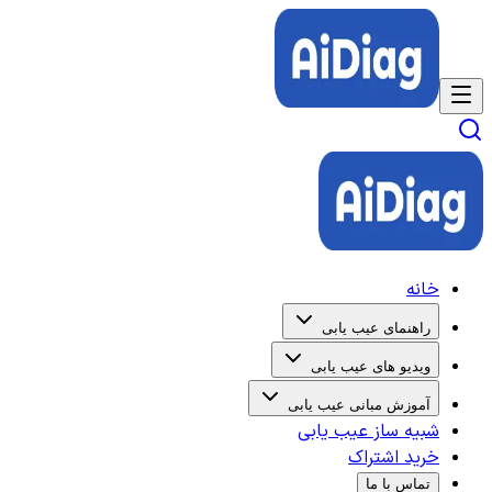
خانه
راهنمای عیب یابی
ویدیو های عیب یابی
آموزش مبانی عیب یابی
شبیه ساز عیب یابی
خرید اشتراک
تماس با ما