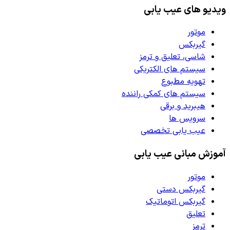
ویدیو های عیب یابی
موتور
گیربکس
شاسی، تعلیق و ترمز
سیستم های الکتریکی
تهویه مطبوع
سیستم های کمکی راننده
هیبرید و برقی
سرویس ها
عیب یابی تخصصی
آموزش مبانی عیب یابی
موتور
گیربکس دستی
گیربکس اتوماتیک
تعلیق
ترمز