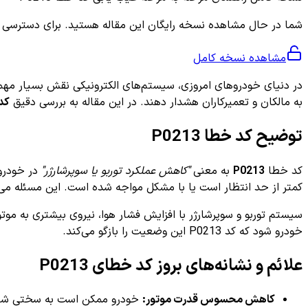
شما در حال مشاهده نسخه رایگان این مقاله هستید. برای دسترسی به ر
مشاهده نسخه کامل
در دنیای خودروهای امروزی، سیستم‌های الکترونیکی نقش بسیار مهمی 
به مالکان و تعمیرکاران هشدار دهند. در این مقاله به بررسی دقیق
کد 
توضیح کد خطا P0213
کد خطا
P0213
به معنی
"کاهش عملکرد توربو یا سوپرشارژر"
در خودرو 
کمتر از حد انتظار است یا با مشکل مواجه شده است. این مسئله می
سیستم توربو و سوپرشارژر با افزایش فشار هوا، نیروی بیشتری به موتو
خودرو شود که کد P0213 این وضعیت را بازگو می‌کند.
علائم و نشانه‌های بروز کد خطای P0213
کاهش محسوس قدرت موتور:
خودرو ممکن است به سختی شتاب 