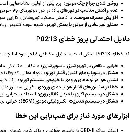
روشن شدن چراغ چک موتور:
این یکی از اولین نشانه‌هایی اس
عدم واکنش مناسب در دورهای بالا:
در دور موتورهای بالا خود
افزایش مصرف سوخت:
با کاهش عملکرد توربوشارژر، کارایی 
صدای غیر عادی از موتور یا بخش توربو:
شبیه سوت کشیدن زیاد 
دلایل احتمالی بروز خطای P0213
کد خطای P0213 ممکن است به دلایل مختلفی ظاهر شود اما چند عامل رایج مطرح هستند:
خرابی یا نقص در توربوشارژر یا سوپرشارژر:
مشکلات مکانیکی مانند
مشکل در سوپاپ‌های کنترل فشار توربو:
سوپاپ‌هایی که وظیفه ت
نشتی هوا در لوله‌های ورودی یا خروجی سیستم توربو:
ترک خورد
خطا در سنسورهای فشار هوا یا دمای ورودی:
خرابی سنسورها باعث
مشکل در سیستم اگزوز یا مبدل کاتالیزوری:
انسداد یا خرابی این
مشکل در سیستم مدیریت الکترونیکی موتور (ECM):
خرابی نرم‌
ابزارهای مورد نیاز برای عیب‌یابی این خطا
اسکنر دیاگ OBD-II با قابلیت خواندن و پاک کردن کدهای خطا