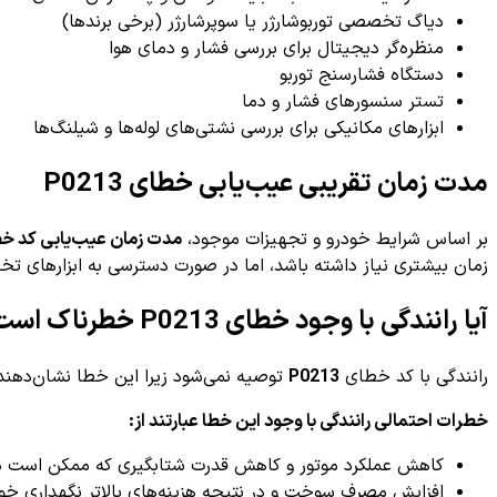
دیاگ تخصصی توربوشارژر یا سوپرشارژر (برخی برندها)
منظره‌گر دیجیتال برای بررسی فشار و دمای هوا
دستگاه فشارسنج توربو
تستر سنسورهای فشار و دما
ابزارهای مکانیکی برای بررسی نشتی‌های لوله‌ها و شیلنگ‌ها
مدت زمان تقریبی عیب‌یابی خطای P0213
بر اساس شرایط خودرو و تجهیزات موجود،
مدت زمان عیب‌یابی کد خطای P0213 معمولاً بین ۳۰ دقیقه 
زمان بیشتری نیاز داشته باشد، اما در صورت دسترسی به ابزارهای تخ
آیا رانندگی با وجود خطای P0213 خطرناک است؟
رانندگی با کد خطای
P0213
توصیه نمی‌شود زیرا این خطا نشان‌دهند
خطرات احتمالی رانندگی با وجود این خطا عبارتند از:
کاهش عملکرد موتور و کاهش قدرت شتابگیری که ممکن است د
افزایش مصرف سوخت و در نتیجه هزینه‌های بالاتر نگهداری خود