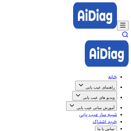
خانه
راهنمای عیب یابی
ویدیو های عیب یابی
آموزش مبانی عیب یابی
شبیه ساز عیب یابی
خرید اشتراک
تماس با ما