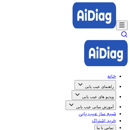
خانه
راهنمای عیب یابی
ویدیو های عیب یابی
آموزش مبانی عیب یابی
شبیه ساز عیب یابی
خرید اشتراک
تماس با ما