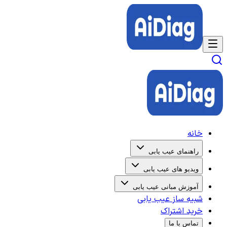
خانه
راهنمای عیب یابی
ویدیو های عیب یابی
آموزش مبانی عیب یابی
شبیه ساز عیب یابی
خرید اشتراک
تماس با ما