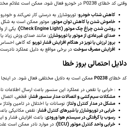
وقتی کد خطای P0238 در خودرو فعال شود، ممکن است علائم مختلفی در عملکرد خودرو دیده شود که شامل موارد زیر است:
کاهش شتاب خودرو
: توربوشارژر به درستی کار نمی‌کند و خودرو 
خاموش شدن یا کاهش توان موتور
: موتور ممکن است به شکل غ
روشن شدن چراغ چک موتور (Check Engine Light)
: یکی از 
صدای غیرعادی از موتور یا توربوشارژر
: مانند صدای وزش زیاد ی
بروز لرزش یا نویز در هنگام افزایش فشار توربو
که گاهی احساس 
افزایش مصرف سوخت
در برخی مواقع به دلیل عملکرد نادرست
دلایل احتمالی بروز خطا
کد خطای
P0238
ممکن است به دلایل مختلفی فعال شود. در اینجا چن
: خرابی یا نقص در عملکرد این سنسور باعث ارسال اطلاعات نادرست به CU
مشکلات سیم‌کشی و اتصالات مدار سنسور فشار
: قطعی، اتصال ک
مشکل در مدار کنترل ولتاژ
: نوسانات یا اختلال در تامین ولتاژ 
خرابی در توربوشارژر یا شیرهای کنترل فشار
: نقص مکانیکی باعث
رسوب یا گرفتگی در سیستم هوا ورودی
: باعث افزایش فشار و ا
خرابی واحد کنترل موتور (ECU)
: در موارد نادر ممکن است علت از ن