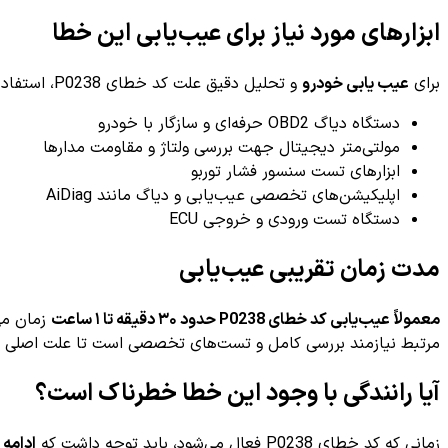
ابزارهای مورد نیاز برای عیب‌یابی این خطا
برای
عیب یابی خودرو
و تحلیل دقیق علت کد خطای P0238، استفاده از ابزارهای تخصصی ضروری است. ابزارهای زیر معمولاً برای بررسی این کد خطا به کار می‌روند:
دستگاه دیاگ OBD2 حرفه‌ای و سازگار با خودرو
مولتی‌متر دیجیتال جهت بررسی ولتاژ و مقاومت مدارها
ابزارهای تست سنسور فشار توربو
اپلیکیشن‌های تخصصی عیب‌یابی و دیاگ مانند AiDiag
دستگاه تست ورودی و خروجی ECU
مدت زمان تقریبی عیب‌یابی
معمولاً عیب‌یابی کد خطای P0238 حدود ۳۰ دقیقه تا ۱ ساعت
زمان می
مرتبط نیازمند بررسی کامل و تست‌های تخصصی است تا علت اصل
آیا رانندگی با وجود این خطا خطرناک است؟
زمانی که کد خطای P0238 فعال می‌شود، باید توجه داشت که
ادامه 