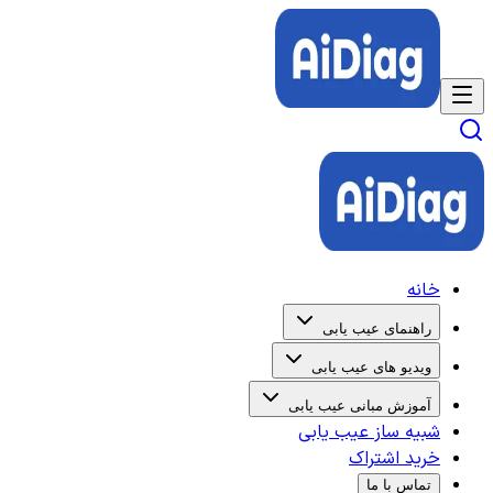
خانه
راهنمای عیب یابی
ویدیو های عیب یابی
آموزش مبانی عیب یابی
شبیه ساز عیب یابی
خرید اشتراک
تماس با ما