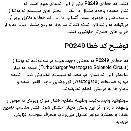
کنند. کد خطای
P0249
یکی از این کدهای مهم است که
نشان‌دهنده وجود مشکل در یکی از بخش‌های سیستم توربوشارژر
یا سوپرشارژر خودرو است. آشنایی با این کد خطا و دلایل بروز آن
می‌تواند به رانندگان کمک کند تا سریع‌تر به رفع مشکل بپردازند و از
خرابی‌های جدی‌تر جلوگیری کنند.
توضیح کد خطا P0249
کد خطای
P0249
به معنای وجود عیب در سولنوئید توربوشارژر
(Turbocharger Wastegate Solenoid Circuit) است. به بیان
ساده‌تر، این کد نشان می‌دهد که سیستم الکتریکی کنترل کننده
دروازه ضایعات (Wastegate) توربوشارژر دچار نقص شده و
فرمان‌ها به درستی انجام نمی‌شوند.
سولنوئید وایست‌گیت وظیفه تنظیم فشار هوای ورودی به موتور را
برعهده دارد و اگر این بخش دچار اختلال شود، فشار مناسب تامین
نشده و عملکرد موتور تحلیل می‌رود یا مصرف سوخت افزایش
می‌یابد.