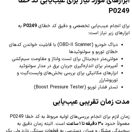
ابزارهای مورد نیاز برای عیب‌یابی کد خطا
P0249
برای انجام عیب‌یابی تخصصی و دقیق کد خطای
P0249
به
ابزارهای زیر نیاز است:
دیاگ خودرو (OBD-II Scanner) با قابلیت خواندن کدهای
خطای توربو و سولنوئیدها
مولتی‌متر دیجیتال برای تست ولتاژ و مقاومت سیم‌کشی
آمپرمتر برای اندازه‌گیری جریان برق در مدار سولنوئید
ابزارهای مکانیکی برای بررسی بخش‌های وایست‌گیت و
توربوشارژر
تستر فشار توربو (Boost Pressure Tester)
مدت زمان تقریبی عیب‌یابی
زمان لازم برای انجام بررسی‌های اولیه مربوط به کد خطا P0249
معمولاً حدود
۳۰ دقیقه تا ۱ ساعت
است. البته زمان دقیق به
پیچیدگی مشکل و میزان دسترسی به قطعات بستگی دارد ولی یک