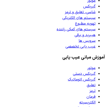
موتور
گیربکس
شاسی، تعلیق و ترمز
سیستم های الکتریکی
تهویه مطبوع
سیستم های کمکی راننده
هیبرید و برقی
سرویس ها
عیب یابی تخصصی
آموزش مبانی عیب یابی
موتور
گیربکس دستی
گیربکس اتوماتیک
تعلیق
ترمز
فرمان
الکتریسیته