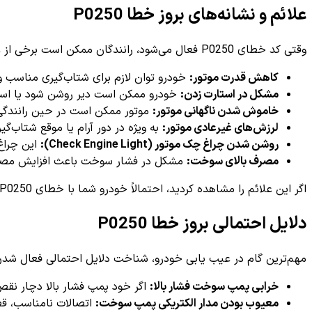
علائم و نشانه‌های بروز خطا P0250
وقتی کد خطای P0250 فعال می‌شود، رانندگان ممکن است برخی از علائم خاص را در رفتار خودرو مشاهده کنند. از مهم‌ترین و رایج‌ترین نشانه‌های این خطا می‌توان به موارد زیر اشاره کرد:
کاهش قدرت موتور:
خودرو توان لازم برای شتاب‌گیری مناسب و 
مشکل در استارت زدن:
خودرو ممکن است دیر روشن شود یا است
خاموش شدن ناگهانی موتور:
موتور ممکن است در حین رانندگی 
لرزش‌های غیرعادی موتور:
به ویژه در دور آرام یا موقع شتاب‌گی
روشن شدن چراغ چک موتور (Check Engine Light):
این چراغ 
مصرف بالای سوخت:
مشکل در فشار سوخت باعث افزایش مص
اگر این علائم را مشاهده کردید، احتمالاً خودرو شما با خطای P0250 مواجه شده است و نیاز به بررسی تخصصی دارد.
دلایل احتمالی بروز خطا P0250
مهم‌ترین گام در عیب یابی خودرو، شناخت دلایل احتمالی فعال شدن کد خطای P0250 است. برخی از رایج‌ترین علت‌هایی که ممکن است باعث بروز ای
خرابی پمپ سوخت فشار بالا:
اگر خود پمپ فشار بالا دچار نقص 
معیوب بودن مدار الکتریکی پمپ سوخت:
اتصالات نامناسب، قط