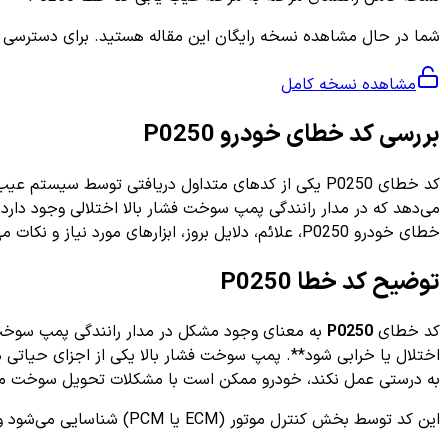
شما در حال مشاهده نسخه رایگان این مقاله هستید. برای دسترسی به ر
مشاهده نسخه کامل
بررسی کد خطای خودرو P0250
می‌دهد که در مدار رانندگی پمپ سوخت فشار بالا اختلالی وجود دارد
خطای خودرو P0250، علائم، دلایل بروز، ابزارهای مورد نیاز و نکات مهم پیرامون آن می‌پردازیم تا بتوانید درک بهتری از این خطا داشته باشید و در صورت مشاهده آن، اقدامات لازم را به موقع انجام دهید.
توضیح کد خطا P0250
کد خطای
P0250
به معنای وجود مشکل در مدار رانندگی پمپ سوخت فش
اختلال یا خرابی شود**. پمپ سوخت فشار بالا یکی از اجزای حیاتی د
به درستی عمل نکند، خودرو ممکن است با مشکلات تحویل سوخت موا
این کد توسط بخش کنترل موتور (ECM یا PCM) شناسایی می‌شود و به راننده هشدار می‌دهد که بررسی و رفع مشکل در مدار پمپ سوخت فشار بالا ضروری است.