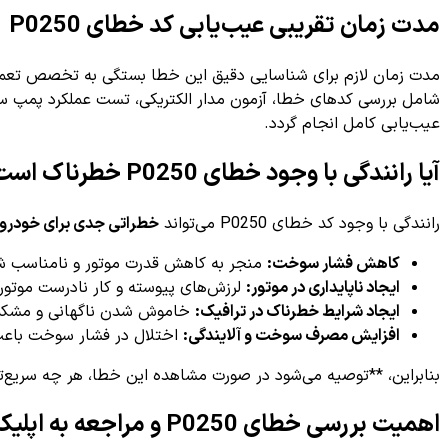
مدت زمان تقریبی عیب‌یابی کد خطای P0250
مدت زمان لازم برای شناسایی دقیق این خطا بستگی به تخصص تعمیرکار و دس
شامل بررسی کدهای خطا، آزمون مدار الکتریکی، تست عملکرد پمپ س
عیب‌یابی کامل انجام گردد.
آیا رانندگی با وجود خطای P0250 خطرناک است؟
رانندگی با وجود کد خطای P0250 می‌تواند
خطراتی جدی برای خودرو 
کاهش فشار سوخت:
منجر به کاهش قدرت موتور و نامناسب شد
ایجاد ناپایداری در موتور:
لرزش‌های پیوسته و کار نادرست موتو
ایجاد شرایط خطرناک در ترافیک:
خاموش شدن ناگهانی و مشکل در
افزایش مصرف سوخت و آلایندگی:
اختلال در فشار سوخت باعث 
بنابراین، **توصیه می‌شود در صورت مشاهده این خطا، هر چه سریع‌تر
اهمیت بررسی خطای P0250 و مراجعه به اپلیکیشن‌های تخصصی