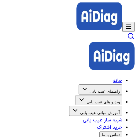
خانه
راهنمای عیب یابی
ویدیو های عیب یابی
آموزش مبانی عیب یابی
شبیه ساز عیب یابی
خرید اشتراک
تماس با ما