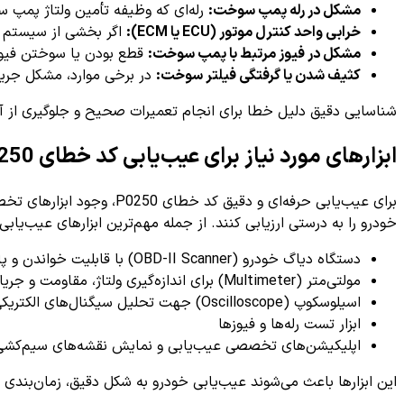
مشکل در رله پمپ سوخت:
رله‌ای که وظیفه تأمین ولتاژ پمپ
خرابی واحد کنترل موتور (ECU یا ECM):
اگر بخشی از سیستم ک
مشکل در فیوز مرتبط با پمپ سوخت:
قطع بودن یا سوختن فیوز م
کثیف شدن یا گرفتگی فیلتر سوخت:
در برخی موارد، مشکل جری
شناسایی دقیق دلیل خطا برای انجام تعمیرات صحیح و جلوگیری از آ
ابزارهای مورد نیاز برای عیب‌یابی کد خطای P0250
برای عیب‌یابی حرفه‌ای و 
خودرو را به درستی ارزیابی کنند. از جمله مهم‌ترین ابزارهای عیب‌یابی م
دستگاه دیاگ خودرو (OBD-II Scanner) با قابلیت خواندن و پاک کردن کدهای خطا
مولتی‌متر (Multimeter) برای اندازه‌گیری ولتاژ، مقاومت و جریان مدار
اسیلوسکوپ (Oscilloscope) جهت تحلیل سیگنال‌های الکتریکی مدار پمپ سوخت
ابزار تست رله‌ها و فیوزها
اپلیکیشن‌های تخصصی عیب‌یابی و نمایش نقشه‌های سیم‌کشی
این ابزارها باعث می‌شوند عیب‌یابی خودرو به شکل دقیق، زمان‌بندی