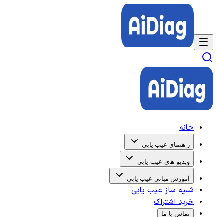
خانه
راهنمای عیب یابی
ویدیو های عیب یابی
آموزش مبانی عیب یابی
شبیه ساز عیب یابی
خرید اشتراک
تماس با ما