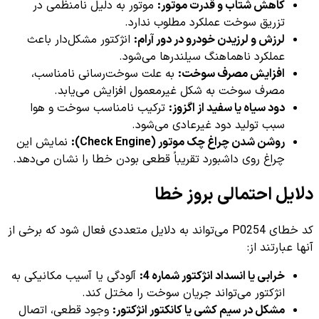
کاهش شتاب و قدرت موتور:
موتور به دلیل نامنظمی در
تزریق سوخت عملکرد مطلوب ندارد.
لرزش و لرزیدن خودرو در دور آرام:
انژکتور مشکل‌دار باعث
عملکرد ناهماهنگ سیلندرها می‌شود.
افزایش مصرف سوخت:
به علت سوخت‌رسانی نامناسب،
مصرف سوخت به شکل غیرمعمول افزایش می‌یابد.
دود سیاه یا سفید از اگزوز:
ترکیب نامناسب سوخت و هوا
سبب تولید دود غیرعادی می‌شود.
روشن شدن چراغ چک موتور (Check Engine):
نمایش این
چراغ روی داشبورد تقریباً قطعی بودن خطا را نشان می‌دهد.
دلایل احتمالی بروز خطا
کد خطای P0254 می‌تواند به دلایل متعددی فعال شود که برخی از
آنها عبارتند از:
خرابی یا انسداد انژکتور شماره 4:
آلودگی یا آسیب مکانیکی به
انژکتور می‌تواند جریان سوخت را مختل کند.
مشکل در سیم کشی یا کانکتور انژکتور:
وجود قطعی، اتصال