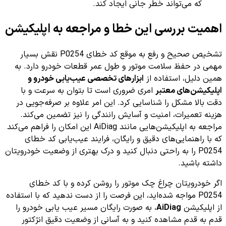
که می‌تواند خطر جانی ایجاد کند.
اهمیت بررسی این خطا و مراجعه به اپلیکیشن
تشخیص صحیح و رفع به موقع کد خطای P0254 نقش بسیار
مهمی در حفظ سلامت موتور و طول عمر قطعات خودرو دارد. به
همین دلیل، استفاده از
ابزارهای تخصصی عیب‌یابی خودرو و
اپلیکیشن‌های معتبر
امری ضروری است تا بتوان به سرعت و با
دقت بالا مشکل را شناسایی کرد. این امر علاوه بر صرفه‌جویی در
هزینه تعمیرات، امنیت و آسایش رانندگی را نیز تضمین می‌کند.
مراجعه به اپلیکیشن‌هایی مانند AiDiag این امکان را فراهم می‌کند
که با راهنمایی‌های دقیق و رایگان، فرایند عیب‌یابی کد خطای
P0254 را به راحتی دنبال کنید و درک بهتری از وضعیت خودرویتان
داشته باشید.
اگر خودرویتان چراغ چک موتور را روشن کرده و با کد خطای
P0254 مواجه شده‌اید، این فرصت را از دست ندهید که با استفاده
از اپلیکیشن
AiDiag
، به صورت رایگان مسیر عیب یابی خودرو را
قدم به قدم مشاهده کنید و به آسانی از وضعیت دقیق انژکتور