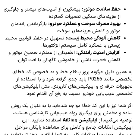
حفظ سلامت موتور:
پیشگیری از آسیب‌های بیشتر و جلوگیری
از هزینه‌های سنگین تعمیرات گسترده.
بهبود مصرف سوخت و عملکرد خودرو:
بازگرداندن راندمان
موتور و کاهش هزینه‌های سوخت.
کاهش آلودگی محیط زیست:
تسهیل در حفظ قوانین محیط
زیستی با عملکرد کامل سیستم انژکتورها.
افزایش امنیت رانندگی:
اطمینان از عملکرد صحیح موتور و
کاهش خطرات ناشی از خاموشی ناگهانی یا افت توان.
به همین دلیل هرگونه بروز پیغام خطا و به خصوص کد خطای
تخصصی مانند P0266 باید جدی گرفته شود و با استفاده از
تجهیزات حرفه‌ای و اپلیکیشن‌های کاربردی، مثل اپلیکیشن‌های
تخصصی عیب‌یابی خودرو، نسبت به رفع آن اقدام نمود.
اگر شما نیز با این کد خطا مواجه شده‌اید یا به دنبال یک روش
ساده و مطمئن برای پیگیری روند عیب‌یابی کارشناسی هستید،
توصیه می‌کنیم از
اپلیکیشن AiDiag
استفاده نمایید. این
اپلیکیشن امکانات جامع و کاملی برای مشاهده رایگان مراحل
عیب‌یابی خودرو با جزئیات کامل به شما ارائه می‌دهد تا بتوانید به