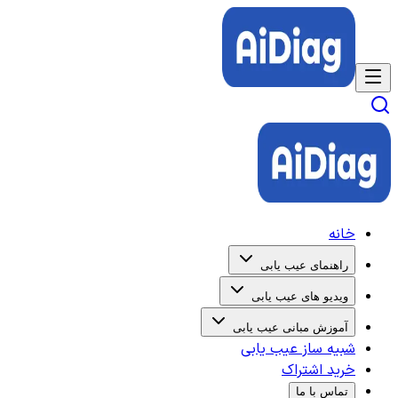
خانه
راهنمای عیب یابی
ویدیو های عیب یابی
آموزش مبانی عیب یابی
شبیه ساز عیب یابی
خرید اشتراک
تماس با ما