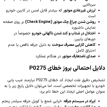
سربالایی
لرزش غیرعادی موتور
که بیشتر قابل لمس در کابین خودرو
است
روشن شدن چراغ چک موتور (Check Engine)
بر روی صفحه
نمایش داشبورد
اختلال در شتاب و کند شدن ناگهانی خودرو
خصوصاً در
دورهای پایین
کاهش کارایی مصرف سوخت
به دلیل جرقه ناقص یا عدم
احتراق کامل
صدای نامتعارف موتور
در هنگام عملکرد
دلایل احتمالی بروز خطای P0275
تشخیص دقیق علت ایجاد کد خطای P0275 نیازمند عیب یابی
خودرو با تجهیزات تخصصی است، اما می‌توان دلایل رایج زیر را به
عنوان عوامل اصلی ایجاد این خطا نام برد:
ایراد در سیستم جرقه
: خرابی شمع یا کویل جرقه سیلندر پنجم