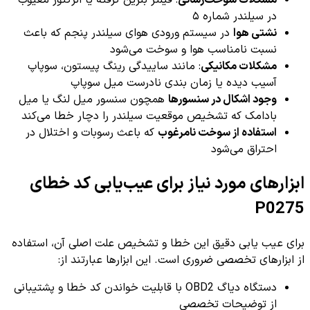
مشکلات سوخت‌رسانی
: فیلتر بنزین گرفته یا انژکتور معیوب
در سیلندر شماره ۵
نشتی هوا
در سیستم ورودی هوای سیلندر پنجم که باعث
نسبت نامناسب هوا و سوخت می‌شود
مشکلات مکانیکی
: مانند ساییدگی رینگ پیستون، سوپاپ
آسیب دیده یا زمان بندی نادرست میل سوپاپ
وجود اشکال در سنسورها
همچون سنسور میل لنگ یا میل
بادامک که تشخیص موقعیت سیلندر را دچار خطا می‌کند
استفاده از سوخت نامرغوب
که باعث رسوبات و اختلال در
احتراق می‌شود
ابزارهای مورد نیاز برای عیب‌یابی کد خطای
P0275
برای عیب یابی دقیق این خطا و تشخیص علت اصلی آن، استفاده
از ابزارهای تخصصی ضروری است. این ابزارها عبارتند از:
دستگاه دیاگ OBD2 با قابلیت خواندن کد خطا و پشتیبانی
از توضیحات تخصصی