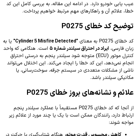
عیب یابی خودرو دارد. در ادامه این مقاله، به بررسی کامل این کد
خطا، علائم آن و راهکارهای مهم مرتبط خواهیم پرداخت.
توضیح کد خطای P0275
کد خطای P0275 به معنای
"Cylinder 5 Misfire Detected"
یا به
زبان فارسی،
ایراد در احتراق سیلندر شماره ۵
است. هنگامی که واحد
کنترل موتور (ECU) متوجه شود سیلندر پنجم به درستی احتراق
انجام نمی‌دهد، این کد خطا را ایجاد می‌کند. این اختلال می‌تواند
ناشی از مشکلات متعددی در سیستم جرقه، سوخت‌رسانی، یا
مکانیکی سیلندر باشد.
علائم و نشانه‌های بروز خطای P0275
از آنجا که کد خطای P0275 مستقیماً با عملکرد سیلندر پنجم
ارتباط دارد، رانندگان ممکن است با یک یا چند مورد از علائم زیر
مواجه شوند:
کاهش محسوس قدرت موتور
هنگام شتاب‌گیری یا حرکت در