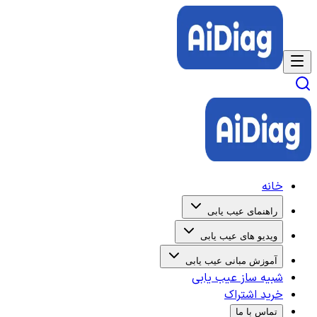
خانه
راهنمای عیب یابی
ویدیو های عیب یابی
آموزش مبانی عیب یابی
شبیه ساز عیب یابی
خرید اشتراک
تماس با ما