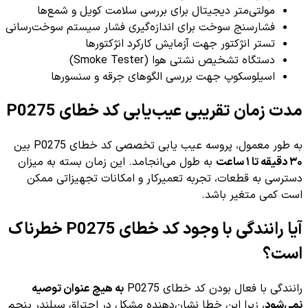
مولتی‌متر دیجیتال برای بررسی سلامت کویل و شمع‌ها
فشارسنج سوخت برای اندازه‌گیری فشار سیستم سوخت‌رسانی
تستر انژکتور جهت آزمایش کارکرد انژکتورها
دستگاه تشخیص نشتی هوا (Smoke Tester)
اسیلوسکوپ جهت بررسی الگوهای جرقه و سنسورها
مدت زمان تقریبی عیب‌یابی کد خطای P0275
به طور معمول، پروسه عیب یابی تخصصی کد خطای P0275 بین
۳۰ دقیقه تا ۱ ساعت
به طول می‌انجامد. این زمان بسته به میزان
دسترسی به قطعات، تجربه تعمیرکار و امکانات تجهیزاتی ممکن
است کمی متغیر باشد.
آیا رانندگی با وجود کد خطای P0275 خطرناک
است؟
رانندگی با فعال بودن کد خطای P0275
به هیچ عنوان توصیه
نمی‌شود
، زیرا این خطا نشان‌دهنده مشکل در احتراق سیلندر پنجم