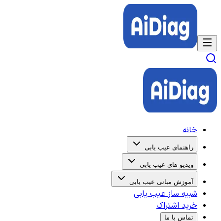
خانه
راهنمای عیب یابی
ویدیو های عیب یابی
آموزش مبانی عیب یابی
شبیه ساز عیب یابی
خرید اشتراک
تماس با ما